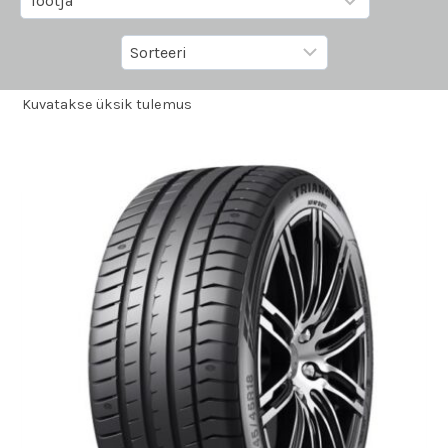
Kuvatakse üksik tulemus