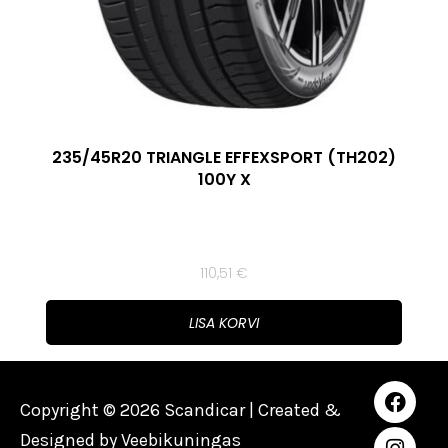
235/45R20 TRIANGLE EFFEXSPORT (TH202)
100Y X
110,51
€
LISA KORVI
Copyright © 2026 Scandicar | Created &
Designed by
Veebikuningas