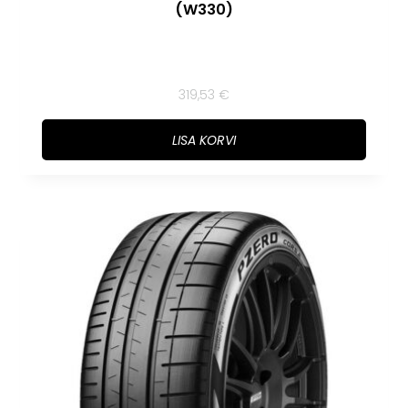
(W330)
319,53
€
LISA KORVI