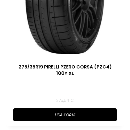
275/35R19 PIRELLI PZERO CORSA (PZC4)
100Y XL
375,54
€
LISA KORVI