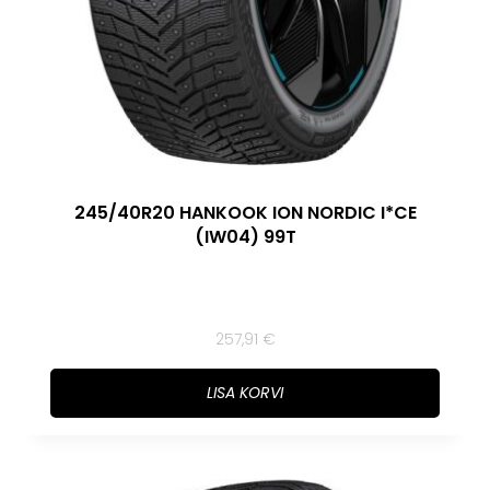
245/40R20 HANKOOK ION NORDIC I*CE
(IW04) 99T
257,91
€
LISA KORVI