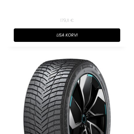
179,11
€
LISA KORVI