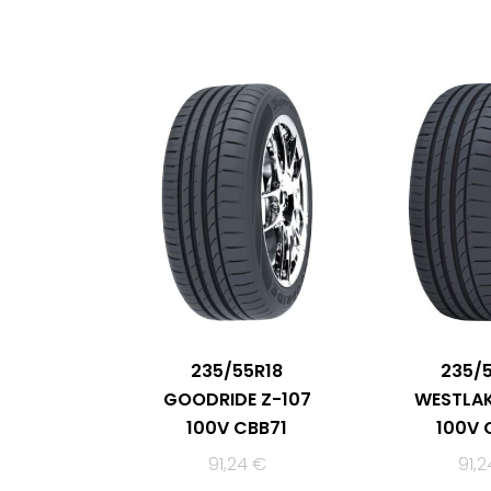
235/55R18
235/
GOODRIDE Z-107
WESTLAK
100V CBB71
100V 
91,24
€
91,