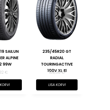
19 SAILUN
235/45R20 GT
ER ALPINE
RADIAL
2 99W
TOURINGACTIVE
100V XL El
,32
€
139,56
€
 KORVI
LISA KORVI