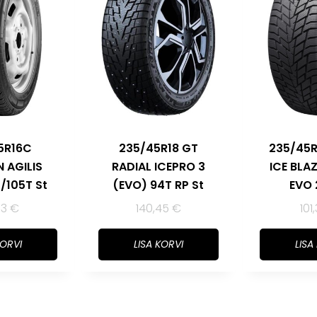
5R16C
235/45R18 GT
235/45R
N AGILIS
RADIAL ICEPRO 3
ICE BLAZ
7/105T St
(EVO) 94T RP St
EVO 
33
€
140,45
€
101
KORVI
LISA KORVI
LISA