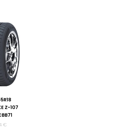
55R18
E Z-107
CBB71
24
€