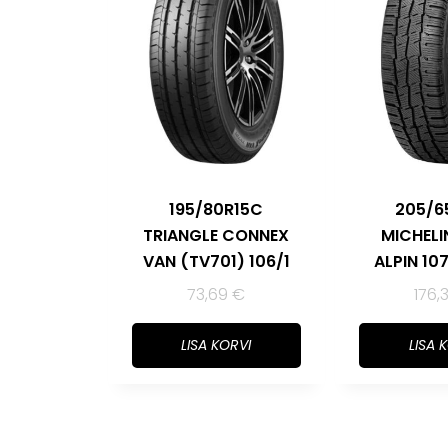
195/80R15C
205/6
TRIANGLE CONNEX
MICHELI
VAN (TV701) 106/1
ALPIN 10
73,69
€
176,
LISA KORVI
LISA 