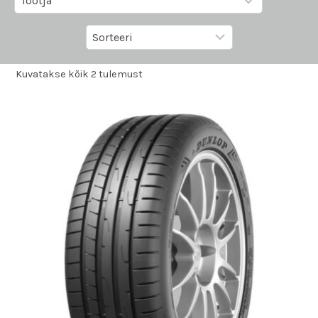
Kuvatakse kõik 2 tulemust