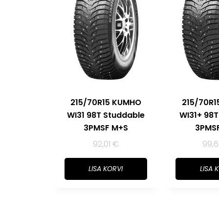
215/70R15 KUMHO
215/70R
WI31 98T Studdable
WI31+ 98
3PMSF M+S
3PMS
92,01
€
99,
LISA KORVI
LISA 