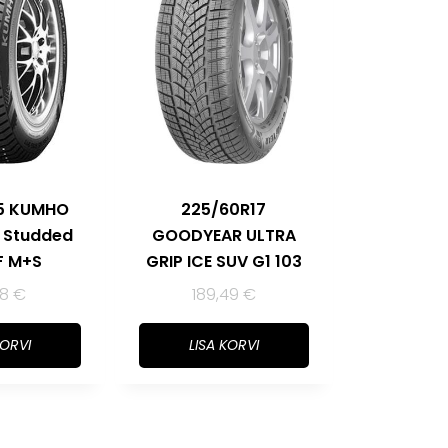
15 KUMHO
225/60R17
T Studded
GOODYEAR ULTRA
F M+S
GRIP ICE SUV G1 103
68
€
189,49
€
KORVI
LISA KORVI