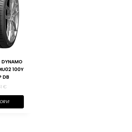
9 DYNAMO
MU02 100Y
P DB
61
€
KORVI