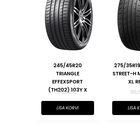
245/45R20
275/35R1
TRIANGLE
STREET-H 
EFFEXSPORT
XL R
(TH202) 103Y X
99,68
€
96,
LISA KORVI
LISA 