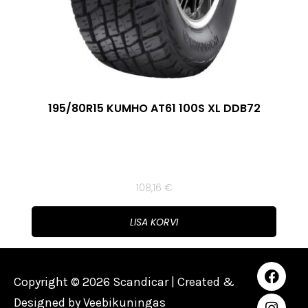
195/80R15 KUMHO AT61 100S XL DDB72
108,16
€
LISA KORVI
Copyright © 2026 Scandicar | Created &
Designed by
Veebikuningas